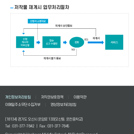
고
저작물 재게시 업무처리절차
수
령
인)→
신
검
청
토
(게
→YE
시
게
자
시
이
중
의
단
신
처
청)→
리
신
(→
청
저
소
작
명
개인정보처리방침
저작권보호정책
이용약관
권
자
권
이메일주소무단수집거부
영상정보처리방침
료
리
→
주
접
(18134) 경기도 오산시 운암로 133(오산동. 운천중학교)
장
수
Tel : 031-377-7842 | Fax : 031-377-7845
자
(신