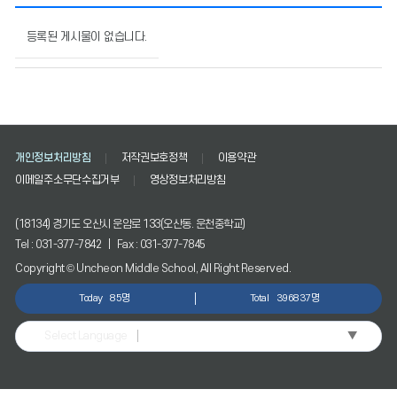
정
보
등록된 게시물이 없습니다.
공
개
자
료
실
의
개인정보처리방침
저작권보호정책
이용약관
게
시
이메일주소무단수집거부
영상정보처리방침
물
번
(18134) 경기도 오산시 운암로 133(오산동. 운천중학교)
호,
Tel : 031-377-7842 | Fax : 031-377-7845
제
목,
Copyright © Uncheon Middle School, All Right Reserved.
작
Today
85명
Total
396837명
성
자,
▼
Select Language
등
록
일,
조