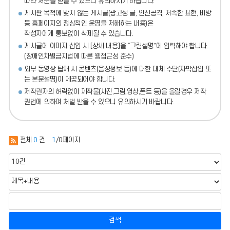
따라 처분
을 받을 수 있으니 유의하시기 바랍니다.
게시판 목적에 맞지 않는 게시글(광고성 글, 인신공격, 저속한 표현, 비방
등 홈페이지의 정상적인 운영을 저해하는 내용)
은
작성자에게 통보없이 삭제될 수 있습니다.
게시글에 이미지 삽입 시 [상세 내용]을 “그림설명”에 입력해야 합니다.
(장애인차별금지법에 따른 웹접근성 준수)
외부 동영상 탑재 시 콘텐츠(음성정보 등)에 대한 대체 수단(자막삽입 또
는 본문설명)이 제공되어야 합니다.
저작권자의 허락없이 제작물(사진,그림,영상,폰트 등)을 올릴경우 저작
권법에 의하여 처벌 받을 수 있으니 유의하시기 바랍니다.
전체
0
건
1
/0페이지
검색