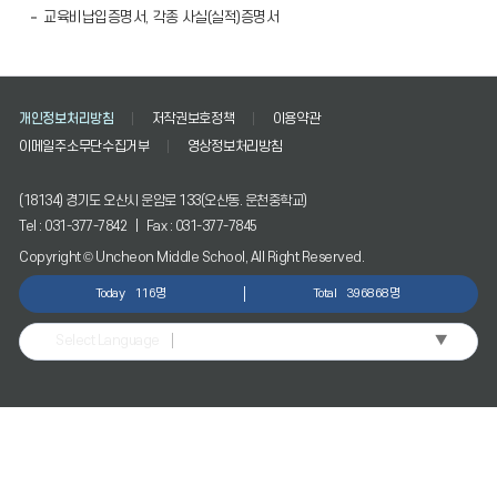
교육비납입증명서, 각종 사실(실적)증명서
개인정보처리방침
저작권보호정책
이용약관
이메일주소무단수집거부
영상정보처리방침
(18134) 경기도 오산시 운암로 133(오산동. 운천중학교)
Tel : 031-377-7842 | Fax : 031-377-7845
Copyright © Uncheon Middle School, All Right Reserved.
Today
116명
Total
396868명
▼
Select Language