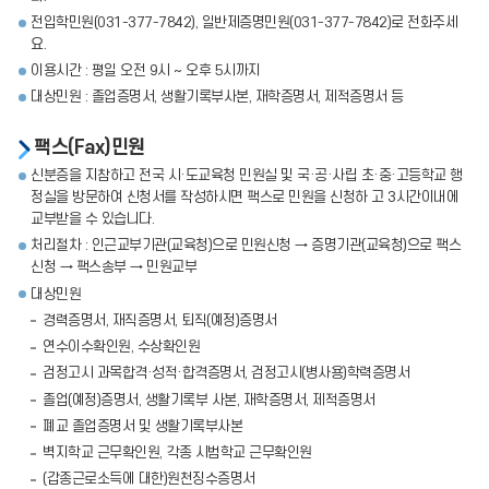
전입학민원(031-377-7842), 일반제증명민원(031-377-7842)로 전화주세
요.
이용시간 : 평일 오전 9시 ~ 오후 5시까지
대상민원 : 졸업증명서, 생활기록부사본, 재학증명서, 제적증명서 등
팩스(Fax)민원
신분증을 지참하고 전국 시·도교육청 민원실 및 국·공·사립 초·중·고등학교 행
정실을 방문하여 신청서를 작성하시면 팩스로 민원을 신청하 고 3시간이내에
교부받을 수 있습니다.
처리절차 : 인근교부기관(교육청)으로 민원신청 → 증명기관(교육청)으로 팩스
신청 → 팩스송부 → 민원교부
대상민원
경력증명서, 재직증명서, 퇴직(예정)증명서
연수이수확인원, 수상확인원
검정고시 과목합격·성적·합격증명서, 검정고시(병사용)학력증명서
졸업(예정)증명서, 생활기록부 사본, 재학증명서, 제적증명서
폐교 졸업증명서 및 생활기록부사본
벽지학교 근무확인원, 각종 시범학교 근무확인원
(갑종근로소득에 대한)원천징수증명서