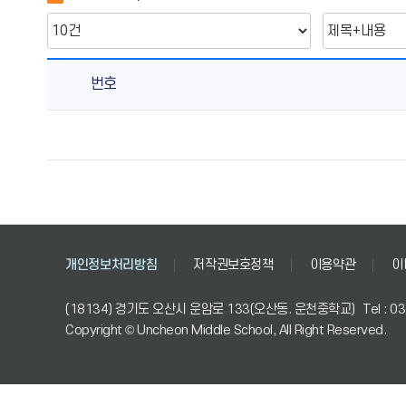
번호
영
양
상
담
의
게
시
개인정보처리방침
저작권보호정책
이용약관
이
물
번
(18134) 경기도 오산시 운암로 133(오산동. 운천중학교)
Tel : 
호,
Copyright © Uncheon Middle School, All Right Reserved.
제
목,
작
성