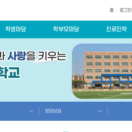
홈
로그인
학생마당
학부모마당
진로진학
영양상담