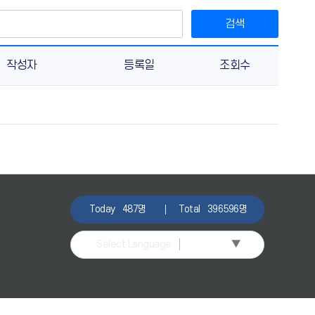
검색
작성자
등록일
조회수
Today
487명
Total
396596명
▼
Select Language