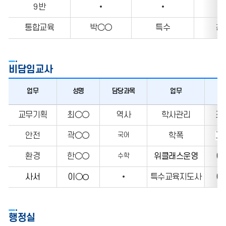
9반
•
•
통합교육
박○
○
특수
전
비담임교사
업무
성명
담당과목
업무
교무기획
최
○
○
역사
학사관리
조
안전
곽○
○
학폭
고
국어
환경
한
○
○
위클래스운영
이
수학
사서
이
○
•
특수교육지도사
이
○
행정실