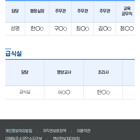
교육
담당
행정실장
주무관
주무관
주무관
공무직
성명
한○
구○
최○
김○
정○
○
○
○
○
○
급식실
담당
영양교사
조리사
○
한○
급식실
이○
○
개인정보처리방침
저작권보호정책
이용약관
이메일주소무단수집거부
영상정보처리방침