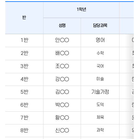
1학년
반
성명
담당과목
성
1반
안
○
○
영어
이
2반
배○
○
최
수학
3반
조○
○
최
국어
4반
강○
○
한
미술
5반
김○
○
기술가정
김
6반
박○
○
한
도덕
7반
황○
○
윤
체육
8반
신○
○
유
과학