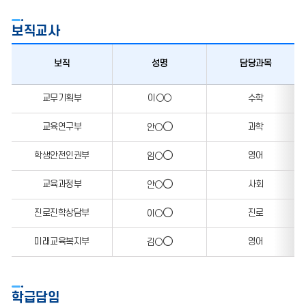
보직교사
보직
성명
담당과목
교무기획부
이○○
수학
○
교육연구부
과학
안○
○
학생안전인권부
영어
임○
○
교육과정부
사회
안○
○
진로진학상담부
진로
이○
○
미래교육복지부
영어
김○
학급담임