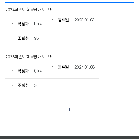
학
2024학년도 학교평가 보고서
교
평
등록일
2025.01.03
작성자
나**
가
의
게
조회수
98
시
물
번
2023학년도 학교평가 보고서
호,
등록일
2024.01.08
제
작성자
이**
목,
작
조회수
30
성
자,
등
록
1
일,
조
회
수
정