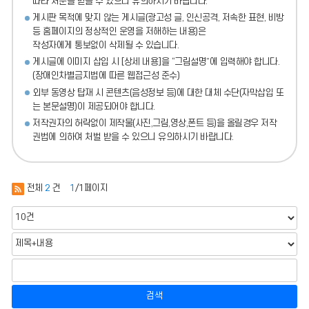
따라 처분
을 받을 수 있으니 유의하시기 바랍니다.
게시판 목적에 맞지 않는 게시글(광고성 글, 인신공격, 저속한 표현, 비방
등 홈페이지의 정상적인 운영을 저해하는 내용)
은
작성자에게 통보없이 삭제될 수 있습니다.
게시글에 이미지 삽입 시 [상세 내용]을 “그림설명”에 입력해야 합니다.
(장애인차별금지법에 따른 웹접근성 준수)
외부 동영상 탑재 시 콘텐츠(음성정보 등)에 대한 대체 수단(자막삽입 또
는 본문설명)이 제공되어야 합니다.
저작권자의 허락없이 제작물(사진,그림,영상,폰트 등)을 올릴경우 저작
권법에 의하여 처벌 받을 수 있으니 유의하시기 바랍니다.
전체
2
건
1
/1페이지
검색