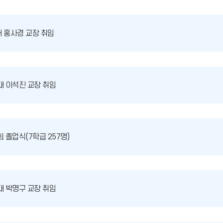
대 홍사경 교장 취임
대 이석진 교장 취임
회 졸업식(7학급 257명)
대 박명구 교장 취임