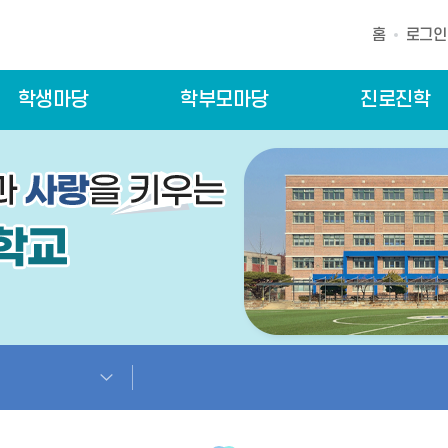
홈
로그인
학생마당
학부모마당
진로진학