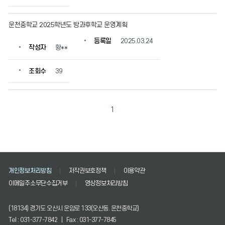
운천중학교 2025학년도 방과후학교 운영계획
등록일
2025.03.24
작성자
황**
조회수
39
1
개인정보처리방침
저작권보호정책
이용약관
이메일주소무단수집거부
영상정보처리방침
(18134) 경기도 오산시 운암로 133(오산동. 운천중학교)
Tel : 031-377-7842 | Fax : 031-377-7845