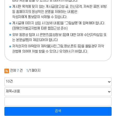
따라 처분
을 받을 수 있으니 유의하시기 바랍니다.
게시판 목적에 맞지 않는 게시글(광고성 글, 인신공격, 저속한 표현, 비방
등 홈페이지의 정상적인 운영을 저해하는 내용)
은
작성자에게 통보없이 삭제될 수 있습니다.
게시글에 이미지 삽입 시 [상세 내용]을 “그림설명”에 입력해야 합니다.
(장애인차별금지법에 따른 웹접근성 준수)
외부 동영상 탑재 시 콘텐츠(음성정보 등)에 대한 대체 수단(자막삽입 또
는 본문설명)이 제공되어야 합니다.
저작권자의 허락없이 제작물(사진,그림,영상,폰트 등)을 올릴경우 저작
권법에 의하여 처벌 받을 수 있으니 유의하시기 바랍니다.
전체
7
건
1
/1페이지
검색