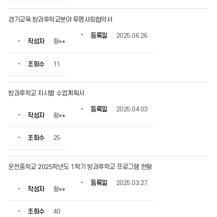
정
보
경기교육 방과후학교분야 투명사회협약서
를
확
등록일
2025.06.26
작성자
황**
인
할
수
조회수
11
있
습
니
방과후학교 차시별 수업계획서
다.
등록일
2025.04.03
작성자
황**
조회수
25
운천중학교 2025학년도 1학기 방과후학교 프로그램 현황
등록일
2025.03.27
작성자
황**
조회수
40