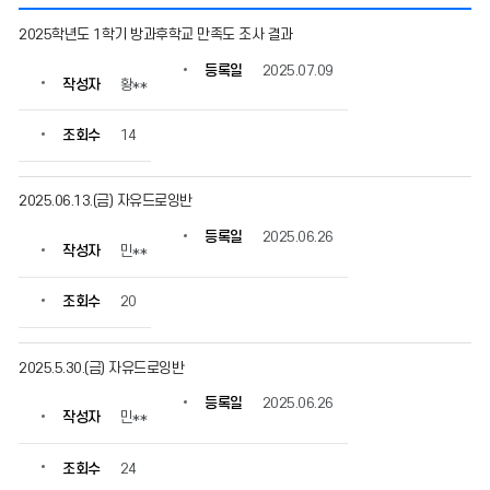
방
2025학년도 1학기 방과후학교 만족도 조사 결과
과
후
등록일
2025.07.09
작성자
황**
학
교
의
조회수
14
게
시
물
2025.06.13.(금) 자유드로잉반
번
등록일
2025.06.26
호,
작성자
민**
제
목,
조회수
20
작
성
자,
2025.5.30.(금) 자유드로잉반
등
록
등록일
2025.06.26
일,
작성자
민**
조
회
조회수
24
수